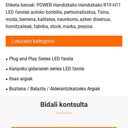
Etiketa beroak: POWER Handizkako Handizkako R19 H11
LED farolak autoko bonbilla, pertsonalizatua, Txina,
moda, berriena, kalitatea, iraunkorra, azken diseinua,
hornitzaileak, fabrika, stock, marka, prezioa
Lotutako kategoria
Plug and Play Series LED farola
Kanpoko gidariaren seriea LED farola
Itsas argiak
Buztana / Balazta / Alderantzikatzeko Argiak
Bidali kontsulta