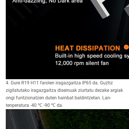
4. Gure R19 H11 farolen iragazgaitza IP65 da. Guztiz
zigilatutako iragazgaitza diseinuak ziurtatu dezake argiak
ongi funtzionatzen duten hainbat baldintzetan. Lan-
tenperatura -40 ℃ -90 ℃ da.