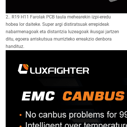
2.. R19 H11 Farolak PCB taula mehearekin izpi-eredu
hobea lor daiteke. Super argi distiratsuak errepideak
nabarmenagoak eta distantzia luzeagoak ikusgai jartzen
ditu, egoera arriskutsua murrizteko erreakzio denbora
handituz.