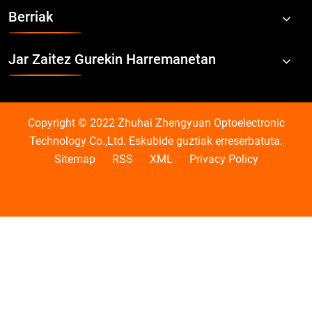
Berriak
Jar Zaitez Gurekin Harremanetan
Copyright © 2022 Zhuhai Zhengyuan Optoelectronic
Technology Co.,Ltd. Eskubide guztiak erreserbatuta.
Sitemap
RSS
XML
Privacy Policy