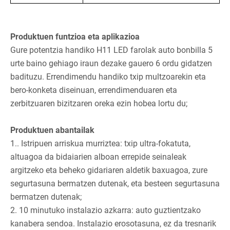
Produktuen funtzioa eta aplikazioa
Gure potentzia handiko H11 LED farolak auto bonbilla 5
urte baino gehiago iraun dezake gauero 6 ordu gidatzen
badituzu. Errendimendu handiko txip multzoarekin eta
bero-konketa diseinuan, errendimenduaren eta
zerbitzuaren bizitzaren oreka ezin hobea lortu du;
Produktuen abantailak
1.. Istripuen arriskua murriztea: txip ultra-fokatuta,
altuagoa da bidaiarien alboan errepide seinaleak
argitzeko eta beheko gidariaren aldetik baxuagoa, zure
segurtasuna bermatzen dutenak, eta besteen segurtasuna
bermatzen dutenak;
2. 10 minutuko instalazio azkarra: auto guztientzako
kanabera sendoa. Instalazio erosotasuna, ez da tresnarik