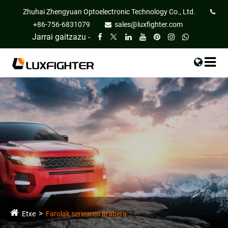
Zhuhai Zhengyuan Optoelectronic Technology Co., Ltd.
+86-756-6831079
sales@luxfighter.com
Jarrai gaitzazu -
Etxe
Farolak seriearen arabera