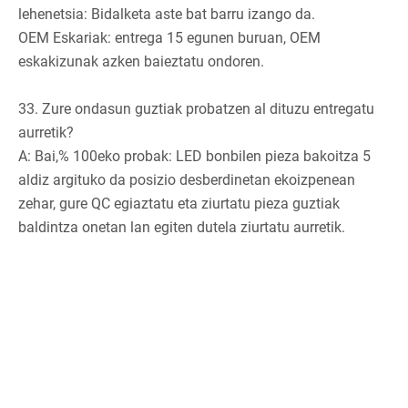
lehenetsia: Bidalketa aste bat barru izango da.
OEM Eskariak: entrega 15 egunen buruan, OEM
eskakizunak azken baieztatu ondoren.
33. Zure ondasun guztiak probatzen al dituzu entregatu
aurretik?
A: Bai,% 100eko probak: LED bonbilen pieza bakoitza 5
aldiz argituko da posizio desberdinetan ekoizpenean
zehar, gure QC egiaztatu eta ziurtatu pieza guztiak
baldintza onetan lan egiten dutela ziurtatu aurretik.