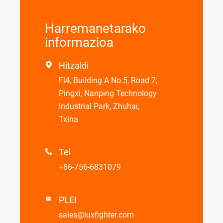
Harremanetarako
informazioa
Hitzaldi

Fl4, Building A No.5, Road 7,
Pingxi, Nanping Technology
Industrial Park, Zhuhai,
Txina
Tel

+86-756-6831079
PLEI

sales@luxfighter.com