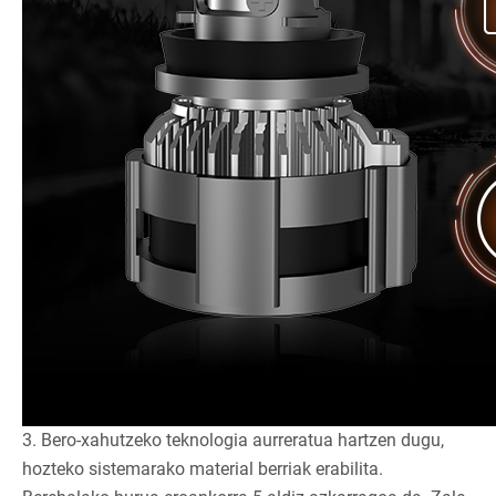
3. Bero-xahutzeko teknologia aurreratua hartzen dugu,
hozteko sistemarako material berriak erabilita.