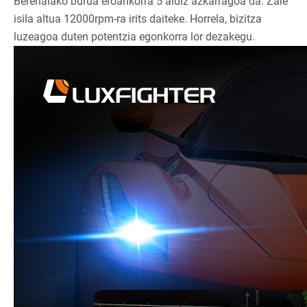
Berehalako burua eroankorra 5 aldiz azkarragoa da. Zale
isila altua 12000rpm-ra irits daiteke. Horrela, bizitza
luzeagoa duten potentzia egonkorra lor dezakegu.