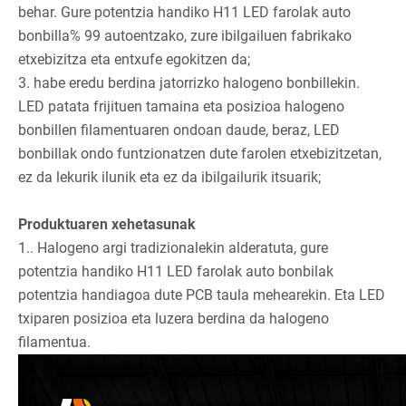
behar. Gure potentzia handiko H11 LED farolak auto
bonbilla% 99 autoentzako, zure ibilgailuen fabrikako
etxebizitza eta entxufe egokitzen da;
3. habe eredu berdina jatorrizko halogeno bonbillekin.
LED patata frijituen tamaina eta posizioa halogeno
bonbillen filamentuaren ondoan daude, beraz, LED
bonbillak ondo funtzionatzen dute farolen etxebizitzetan,
ez da lekurik ilunik eta ez da ibilgailurik itsuarik;
Produktuaren xehetasunak
1.. Halogeno argi tradizionalekin alderatuta, gure
potentzia handiko H11 LED farolak auto bonbilak
potentzia handiagoa dute PCB taula mehearekin. Eta LED
txiparen posizioa eta luzera berdina da halogeno
filamentua.