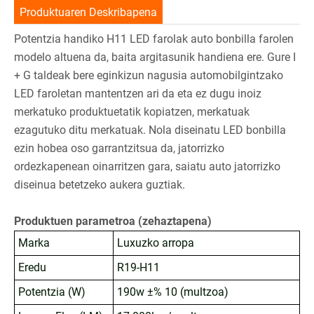
Produktuaren Deskribapena
Potentzia handiko H11 LED farolak auto bonbilla farolen
modelo altuena da, baita argitasunik handiena ere. Gure I
+ G taldeak bere eginkizun nagusia automobilgintzako
LED faroletan mantentzen ari da eta ez dugu inoiz
merkatuko produktuetatik kopiatzen, merkatuak
ezagutuko ditu merkatuak. Nola diseinatu LED bonbilla
ezin hobea oso garrantzitsua da, jatorrizko
ordezkapenean oinarritzen gara, saiatu auto jatorrizko
diseinua betetzeko aukera guztiak.
Produktuen parametroa (zehaztapena)
Marka
Luxuzko arropa
Eredu
R19-H11
Potentzia (W)
190w ±% 10 (multzoa)