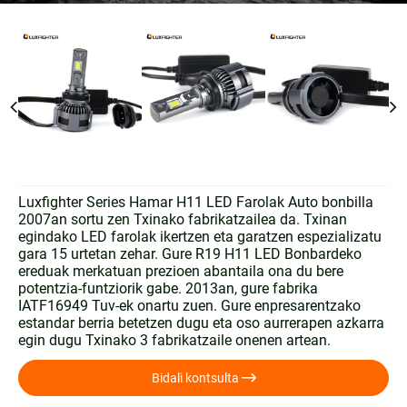
Luxfighter Series Hamar H11 LED Farolak Auto bonbilla
2007an sortu zen Txinako fabrikatzailea da. Txinan
egindako LED farolak ikertzen eta garatzen espezializatu
gara 15 urtetan zehar. Gure R19 H11 LED Bonbardeko
ereduak merkatuan prezioen abantaila ona du bere
potentzia-funtziorik gabe. 2013an, gure fabrika
IATF16949 Tuv-ek onartu zuen. Gure enpresarentzako
estandar berria betetzen dugu eta oso aurrerapen azkarra
egin dugu Txinako 3 fabrikatzaile onenen artean.

Bidali kontsulta