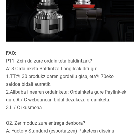
FAQ:
P11. Zein da zure ordainketa baldintzak?
A: 3 Ordainketa Baldintza Langileak ditugu:
1.TT:% 30 produkzioaren gordailu gisa, eta% 70eko
saldoa bidali aurretik.
2.Alibaba linearen ordainketa: Ordainketa gure Paylink-ek
gure A / C webgunean bidal dezakezu ordainketa.
3.L / C ikusmena
Q2. Zer moduz zure entrega denbora?
A: Factory Standard (esportatzen) Paketeen diseinu