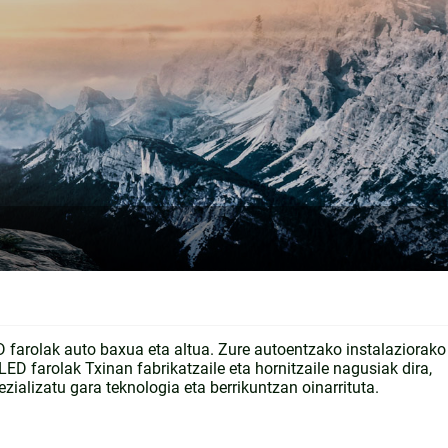
 farolak auto baxua eta altua. Zure autoentzako instalaziorako
LED farolak Txinan fabrikatzaile eta hornitzaile nagusiak dira,
zializatu gara teknologia eta berrikuntzan oinarrituta.