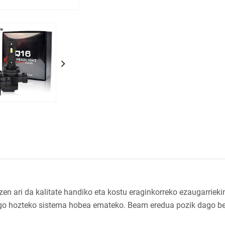
n ari da kalitate handiko eta kostu eraginkorreko ezaugarriekin.
dago hozteko sistema hobea emateko. Beam eredua pozik dago be