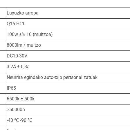
Luxuzko arropa
Q16-H11
100w ±% 10 (multzoa)
8000lm / multzo
DC10-30V
3.2A ± 0,3a
Neurrira egindako auto-txip pertsonalizatuak
IP65
6500k ± 500k
≥50000h
-40 ℃ -90 ℃