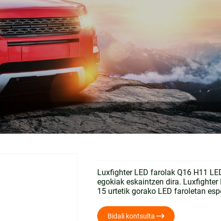
Luxfighter LED farolak Q16 H11 LED
egokiak eskaintzen dira. Luxfighter 
15 urtetik gorako LED faroletan espe

Bidali kontsulta