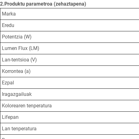
2.Produktu parametroa (zehaztapena)
Marka
Eredu
Potentzia (W)
Lumen Flux (LM)
Lan-tentsioa (V)
Korrontea (a)
Ezpal
Iragazgailuak
Kolorearen tenperatura
Lifepan
Lan tenperatura