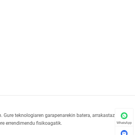
 Gure teknologiaren garapenarekin batera, arrakastaz iritsi
re errendimendu fisikoagatik.
WhatsApp