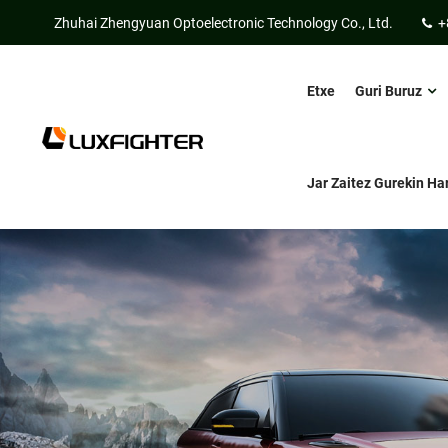
Zhuhai Zhengyuan Optoelectronic Technology Co., Ltd.
+
Etxe
Guri Buruz
Jar Zaitez Gurekin H