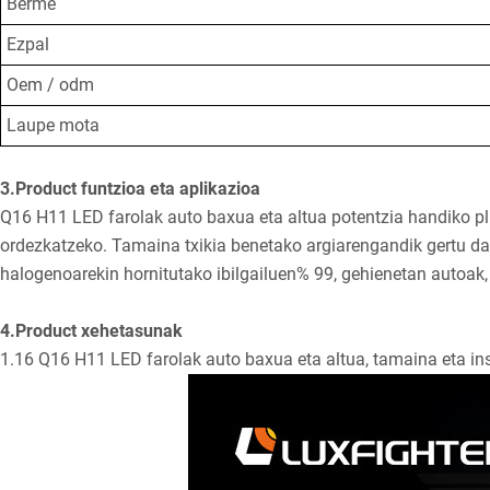
Berme
Ezpal
Oem / odm
Laupe mota
3.Product funtzioa eta aplikazioa
Q16 H11 LED farolak auto baxua eta altua potentzia handiko pl
ordezkatzeko. Tamaina txikia benetako argiarengandik gertu dag
halogenoarekin hornitutako ibilgailuen% 99, gehienetan autoak,
4.Product xehetasunak
1.16 Q16 H11 LED farolak auto baxua eta altua, tamaina eta in