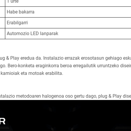
1 urte
Habe bakarra
Erabilgarri
Automozio LED lanparak
ug & Play eredua da. Instalazio errazak erosotasun gehiago esk
o. Bero-konketa eraginkorra beroa erregailutik urruntzeko dise
 kamioiak eta motoak erabilita.
stalazio metodoaren halogenoa oso gertu dago, plug & Play dise