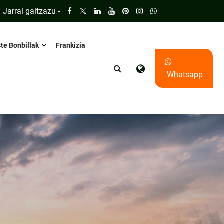
Jarrai gaitzazu -
te Bonbillak
Frankizia
Whatsapp