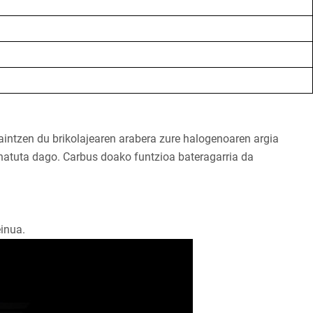
aintzen du brikolajearen arabera zure halogenoaren argia
inatuta dago. Carbus doako funtzioa bateragarria da
inua.