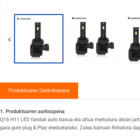
Produktuaren Deskribapena
1. Produktuaren aurkezpena
Q16 H11 LED farolak auto baxua eta altua merkatura abian jartze
gara gure plug & Play ereduetarako. Zalea barruan finkatuta 