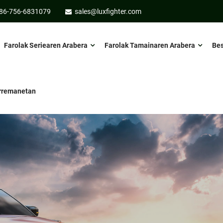
86-756-6831079
sales@luxfighter.com
Farolak Seriearen Arabera
Farolak Tamainaren Arabera
Bes
arremanetan