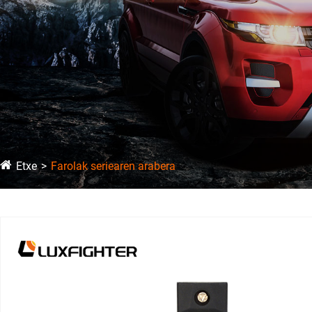
Etxe
Farolak seriearen arabera